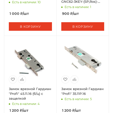
GNC62-3KEY-(SP,Ros)-
Есть в наличии: 10
STB 15535000003
Есть в наличии: 1
1 000
₽
/шт
900
₽
/шт
В КОРЗИНУ
В КОРЗИНУ
Замок врезной Гардиан
Замок врезной Гардиан
"Profi" 45.11.16 (б/ц) с
"Profi" 35.11P.16
защелкой
Есть в наличии: 5
Есть в наличии: 4
1 200
₽
/шт
1 200
₽
/шт