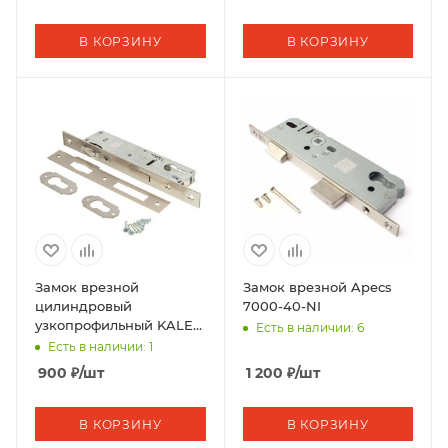
В КОРЗИНУ
В КОРЗИНУ
Замок врезной
Замок врезной Apecs
цилиндровый
7000-40-NI
узкопрофильный KALE
Есть в наличии: 6
KILIT
Есть в наличии: 1
155,BS30,R,23NP,SP,Ros,STB
900
₽
/шт
1 200
₽
/шт
В КОРЗИНУ
В КОРЗИНУ