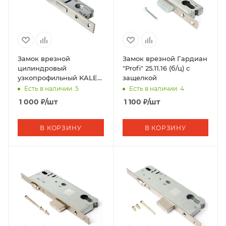
Замок врезной
Замок врезной Гардиан
цилиндровый
"Profi" 25.11.16 (б/ц) с
узкопрофильный KALE
защелкой
KILIT 155,BS35,R,23NP,w/o
Есть в наличии: 5
Есть в наличии: 4
SP,w/o Ros,STB
1 000
₽
/шт
1 100
₽
/шт
В КОРЗИНУ
В КОРЗИНУ