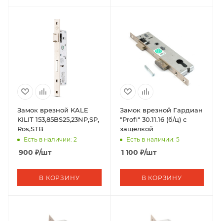
Замок врезной KALE
Замок врезной Гардиан
KILIT 153,85BS25,23NP,SP,
"Profi" 30.11.16 (б/ц) с
Ros,STB
защелкой
Есть в наличии: 2
Есть в наличии: 5
900
₽
/шт
1 100
₽
/шт
В КОРЗИНУ
В КОРЗИНУ