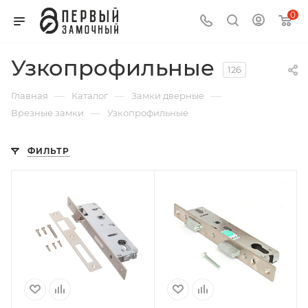
0
Узкопрофильные
126
—
—
—
Главная
Каталог
Замки дверные
—
Врезные замки
Узкопрофильные
ФИЛЬТР