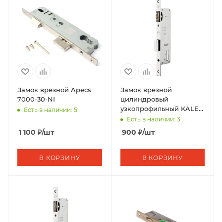
Замок врезной Apecs
Замок врезной
7000-30-NI
цилиндровый
узкопрофильный KALE
Есть в наличии: 5
KILIT
Есть в наличии: 3
155P,BS30,R,16CP,w/o
1 100
₽
/шт
900
₽
/шт
SP,w/o Ros,STB
В КОРЗИНУ
В КОРЗИНУ