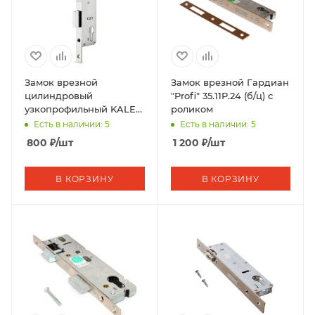
Замок врезной
Замок врезной Гардиан
цилиндровый
"Profi" 35.11P.24 (б/ц) с
узкопрофильный KALE
роликом
KILIT
Есть в наличии: 5
Есть в наличии: 5
155P,BS20,R,16CP,w/o
800
₽
/шт
1 200
₽
/шт
SP,w/o Ros,STB
В КОРЗИНУ
В КОРЗИНУ