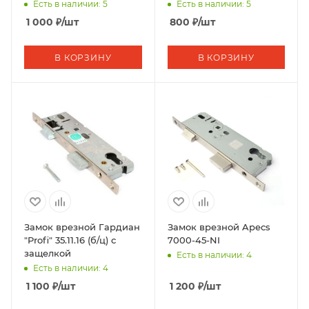
KILIT 155,BS25,R,23NP,w/o
153Р,85BS25,16CP,w/o
Есть в наличии: 5
Есть в наличии: 5
SP,w/o Ros,STB
SP,w/o Ros,STB
1 000
₽
/шт
800
₽
/шт
В КОРЗИНУ
В КОРЗИНУ
Замок врезной Гардиан
Замок врезной Apecs
"Profi" 35.11.16 (б/ц) с
7000-45-NI
защелкой
Есть в наличии: 4
Есть в наличии: 4
1 100
₽
/шт
1 200
₽
/шт