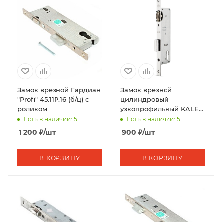
Замок врезной Гардиан
Замок врезной
"Profi" 45.11P.16 (б/ц) с
цилиндровый
роликом
узкопрофильный KALE
KILIT
Есть в наличии: 5
Есть в наличии: 5
155P,BS25,R,16CP,w/o
1 200
₽
/шт
900
₽
/шт
SP,w/o Ros,STB
В КОРЗИНУ
В КОРЗИНУ