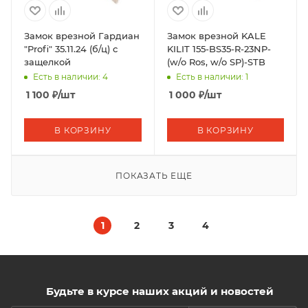
Замок врезной Гардиан
Замок врезной KALE
"Profi" 35.11.24 (б/ц) с
KILIT 155-BS35-R-23NP-
защелкой
(w/o Ros, w/o SP)-STB
Есть в наличии: 4
Есть в наличии: 1
1 100
₽
/шт
1 000
₽
/шт
В КОРЗИНУ
В КОРЗИНУ
ПОКАЗАТЬ ЕЩЕ
1
2
3
4
Будьте в курсе наших акций и новостей