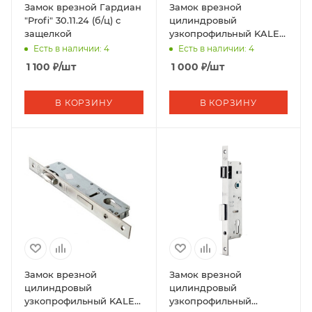
Замок врезной Гардиан
Замок врезной
"Profi" 30.11.24 (б/ц) с
цилиндровый
защелкой
узкопрофильный KALE
KILIT 155,BS20,R,23NP,w/o
Есть в наличии: 4
Есть в наличии: 4
SP,w/o Ros,STB
1 100
₽
/шт
1 000
₽
/шт
В КОРЗИНУ
В КОРЗИНУ
Замок врезной
Замок врезной
цилиндровый
цилиндровый
узкопрофильный KALE
узкопрофильный