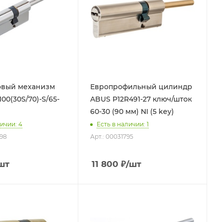
вый механизм
Европрофильный цилиндр
00(30S/70)-S/65-
ABUS P12R491-27 ключ/шток
60-30 (90 мм) NI (5 key)
ичии: 4
Есть в наличии: 1
298
Арт.: 00031795
шт
11 800
₽
/шт