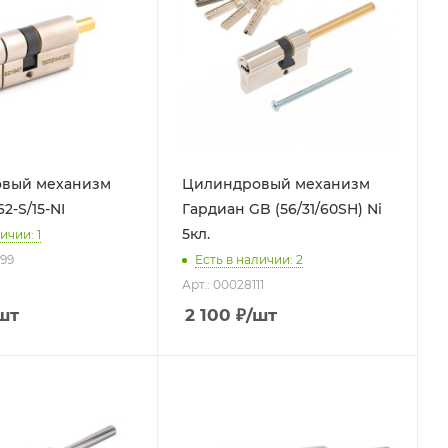
вый механизм
Цилиндровый механизм
2-S/15-NI
Гардиан GB (56/31/60SH) Ni
5кл.
ичии: 1
599
Есть в наличии: 2
Арт.: 00028111
шт
2 100
₽
/шт