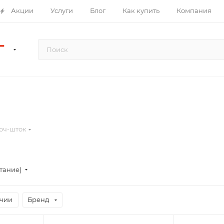
Акции
Услуги
Блог
Как купить
Компания
Г
юч-шток
стание)
ичии
Бренд