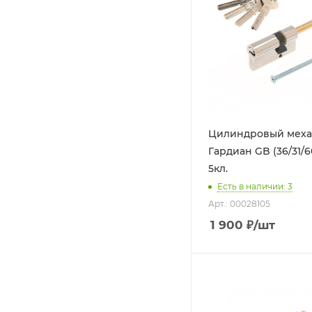
Цилиндровый мех
Гардиан GB (36/31/6
5кл.
Есть в наличии: 3
Арт.: 00028105
1 900
₽
/шт