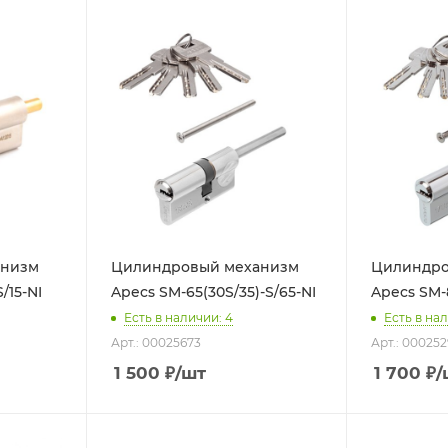
анизм
Цилиндровый механизм
Цилиндро
/15-NI
Apecs SM-65(30S/35)-S/65-NI
Apecs SM-8
Есть в наличии: 4
Есть в нал
Арт.: 00025673
Арт.: 000252
1 500
₽
/шт
1 700
₽
/