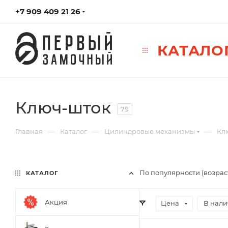
+7 909 409 21 26
КАТАЛО
Ключ-шток
79
—
—
—
Главная
Каталог
Цилиндровые механизмы
Кл
По популярности (возра
КАТАЛОГ
Акция
Цена
В нал