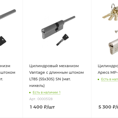
анизм
Цилиндровый механизм
Цилиндро
 штоком
Vantage с длинным штоком
Apecs MP-8
т.
LT85 (55х30S) SN (мат.
Есть в нал
никель)
Есть в наличии: 1
Арт.: 00005128
1 400
₽
/шт
5 300
₽
/