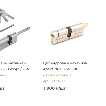
вый механизм
Цилиндровый механизм
5(30S/55)-S/65-NI
Apecs N6-90-S/15-NI
ичии: 3
Есть в наличии: 1
95
Арт.: 00024639
шт
1 900
₽
/шт