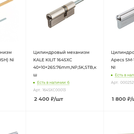
анизм
Цилиндровый механизм
Цилиндро
0SH) Ni
KALE KILIT 164SXC
Apecs SM-1
40+10+26S:76mm,NP,5K,STB,к-
NI
ш
Есть в нал
Есть в наличии: 6
Арт.: 00025
Арт.: 164SXC00013
2 400
₽
/шт
1 800
₽
/