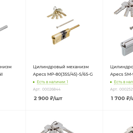
анизм
Цилиндровый механизм
Цилиндро
NI
Apecs MP-80(35S/45)-S/65-G
Apecs SM-9
Есть в наличии: 1
Есть в нал
Арт.: 00026844
Арт.: 000252
2 900
₽
/шт
1 700
₽
/