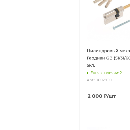
Цилиндровый мех
Гардиан GB (51/31/6
5кл.
Есть в наличии: 2
Арт.: 00028110
2 000
₽
/шт