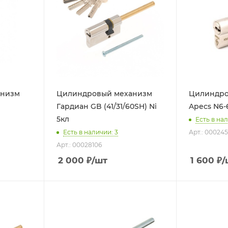
анизм
Цилиндровый механизм
Цилиндро
Гардиан GB (41/31/60SH) Ni
Apecs N6-6
5кл
Есть в нал
Есть в наличии: 3
Арт.: 00024
Арт.: 00028106
2 000
₽
/шт
1 600
₽
/