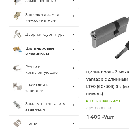
Замки дверные
Защелки и замки
межкомнатные
Дверная фурнитура
Цилиндровые
механизмы
Ручки и
Цилиндровый мех
комплектующие
Vantage с длинным
Накладки и
LT90 (60x30S) SN (ма
завертки
никель)
Есть в наличии: 1
Засовы, шпингалеты,
Арт.: 00008140
задвижки
1 400
₽
/шт
Петли