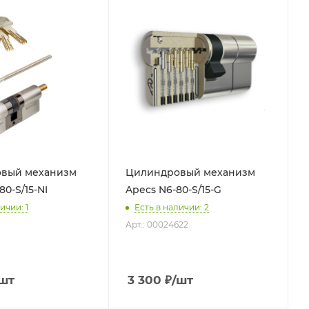
вый механизм
Цилиндровый механизм
0-S/15-NI
Apecs N6-80-S/15-G
ичии: 1
Есть в наличии: 2
Арт.: 00024622
шт
3 300
₽
/шт