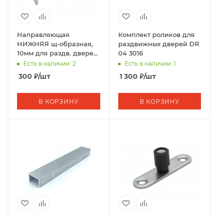
Направляющая
Комплект роликов для
НИЖНЯЯ щ-образная,
раздвижных дверей DR
10мм для раздв. дверей,
04 3016
(1шт-1м)
Есть в наличии: 2
Есть в наличии: 1
300
₽
/шт
1 300
₽
/шт
В КОРЗИНУ
В КОРЗИНУ