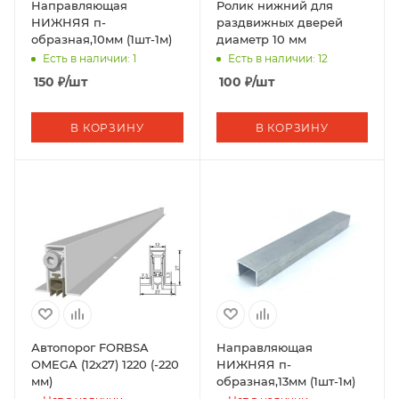
Направляющая
Ролик нижний для
НИЖНЯЯ п-
раздвижных дверей
образная,10мм (1шт-1м)
диаметр 10 мм
Есть в наличии: 1
Есть в наличии: 12
150
₽
/шт
100
₽
/шт
В КОРЗИНУ
В КОРЗИНУ
Автопорог FORBSA
Направляющая
OMEGA (12х27) 1220 (-220
НИЖНЯЯ п-
мм)
образная,13мм (1шт-1м)