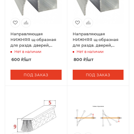
Направляющая
Направляющая
НИЖНЯЯ щ-образная
НИЖНЯЯ щ-образная
для раздв. дверей,
для раздв. дверей,
длина 2 м. № 2
(1шт-3м)
Нет в наличии
Нет в наличии
600
₽
/шт
800
₽
/шт
ПОД ЗАКАЗ
ПОД ЗАКАЗ