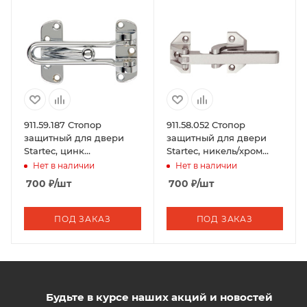
911.59.187 Стопор
911.58.052 Стопор
защитный для двери
защитный для двери
Startec, цинк
Startec, никель/хром
хромированный
мат.
Нет в наличии
Нет в наличии
700
₽
/шт
700
₽
/шт
ПОД ЗАКАЗ
ПОД ЗАКАЗ
Будьте в курсе наших акций и новостей