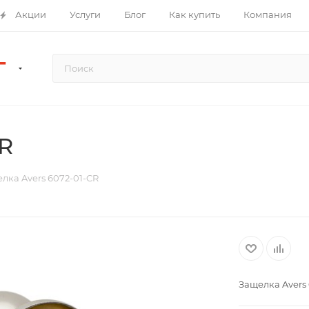
Акции
Услуги
Блог
Как купить
Компания
Г
CR
лка Avers 6072-01-CR
Защелка Avers