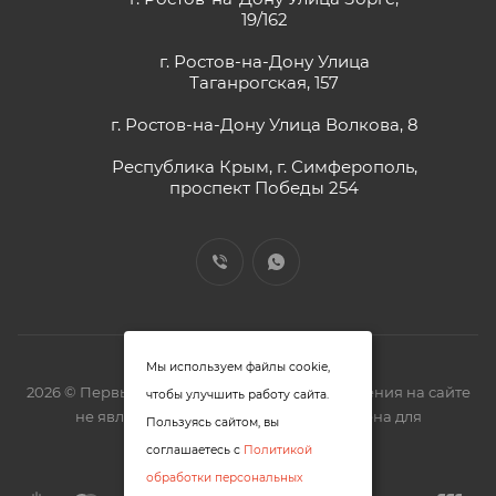
19/162
г. Ростов-на-Дону Улица
Таганрогская, 157
г. Ростов-на-Дону Улица Волкова, 8
Республика Крым, г. Симферополь,
проспект Победы 254
Мы используем файлы cookie,
2026 © Первый замочный - zm61.ru. Предложения на сайте
чтобы улучшить работу сайта.
не являются офертой. Цена представлена для
Пользуясь сайтом, вы
ознакомления.
соглашаетесь с
Политикой
обработки персональных